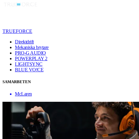
TRUEFORCE
Direktdrift
Mekaniska brytare
PRO-G AUDIO
POWERPLAY 2
LIGHTSYNC
BLUE VO!CE
SAMARBETEN
McLaren