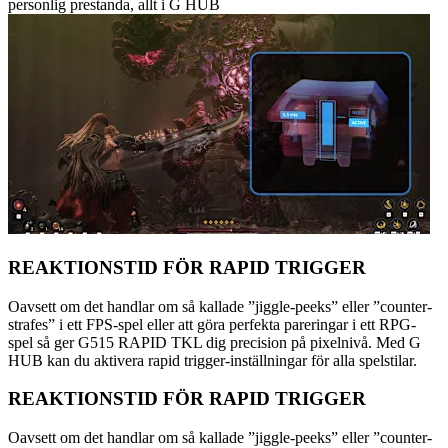
personlig prestanda, allt i G HUB
REAKTIONSTID FÖR RAPID TRIGGER
Oavsett om det handlar om så kallade ”jiggle-peeks” eller ”counter-
strafes” i ett FPS-spel eller att göra perfekta pareringar i ett RPG-
spel så ger G515 RAPID TKL dig precision på pixelnivå. Med G
HUB kan du aktivera rapid trigger-inställningar för alla spelstilar.
REAKTIONSTID FÖR RAPID TRIGGER
Oavsett om det handlar om så kallade ”jiggle-peeks” eller ”counter-