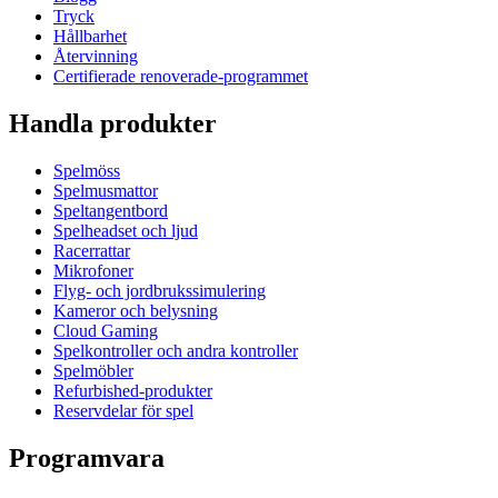
Tryck
Hållbarhet
Återvinning
Certifierade renoverade-programmet
Handla produkter
Spelmöss
Spelmusmattor
Speltangentbord
Spelheadset och ljud
Racerrattar
Mikrofoner
Flyg- och jordbrukssimulering
Kameror och belysning
Cloud Gaming
Spelkontroller och andra kontroller
Spelmöbler
Refurbished-produkter
Reservdelar för spel
Programvara