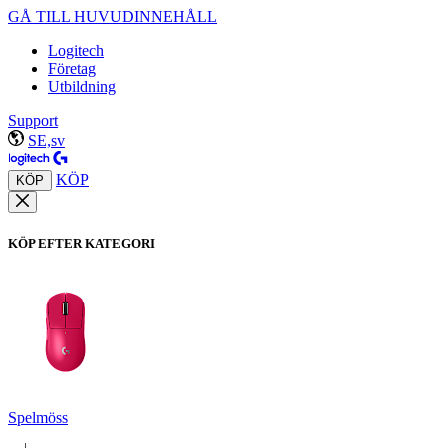
GÅ TILL HUVUDINNEHÅLL
Logitech
Företag
Utbildning
Support
SE,sv
KÖP
KÖP
KÖP EFTER KATEGORI
Spelmöss