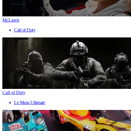
McLaren
Call of Duty
Call of Duty
Le Mans Ultimate