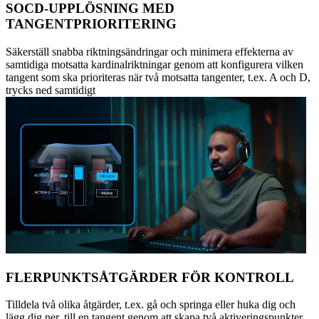
SOCD-UPPLÖSNING MED
TANGENTPRIORITERING
Säkerställ snabba riktningsändringar och minimera effekterna av
samtidiga motsatta kardinalriktningar genom att konfigurera vilken
tangent som ska prioriteras när två motsatta tangenter, t.ex. A och D,
trycks ned samtidigt
FLERPUNKTSÅTGÄRDER FÖR KONTROLL
Tilldela två olika åtgärder, t.ex. gå och springa eller huka dig och
lägg dig ner, till en tangent genom att skapa två aktiveringspunkter