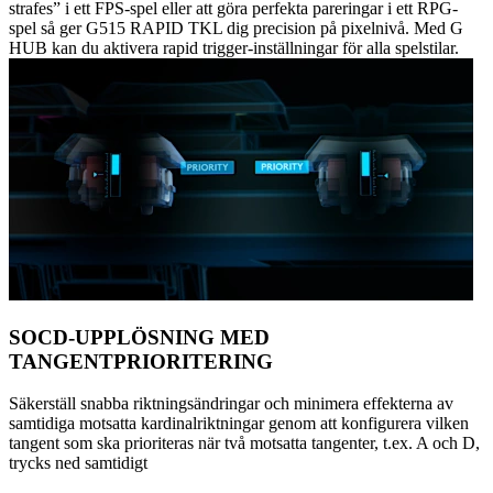
strafes” i ett FPS-spel eller att göra perfekta pareringar i ett RPG-
spel så ger G515 RAPID TKL dig precision på pixelnivå. Med G
HUB kan du aktivera rapid trigger-inställningar för alla spelstilar.
SOCD-UPPLÖSNING MED
TANGENTPRIORITERING
Säkerställ snabba riktningsändringar och minimera effekterna av
samtidiga motsatta kardinalriktningar genom att konfigurera vilken
tangent som ska prioriteras när två motsatta tangenter, t.ex. A och D,
trycks ned samtidigt