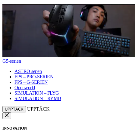
G5-serien
ASTRO-serien
FPS – PRO-SERIEN
FPS – G-SERIEN
Openworld
SIMULATION – FLYG
SIMULATION – RYMD
UPPTÄCK
UPPTÄCK
INNOVATION