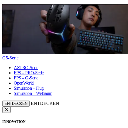
G5-Serie
ASTRO-Serie
FPS – PRO-Serie
FPS – G-Serie
OpenWorld
Simulation – Flug
Simulation – Weltraum
ENTDECKEN
ENTDECKEN
INNOVATION