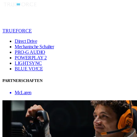
TRUEFORCE
Direct Drive
Mechanische Schalter
PRO-G AUDIO
POWERPLAY 2
LIGHTSYNC
BLUE VO!CE
PARTNERSCHAFTEN
McLaren