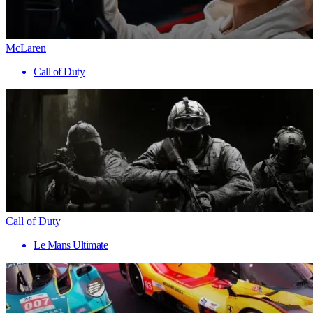
McLaren
Call of Duty
Call of Duty
Le Mans Ultimate