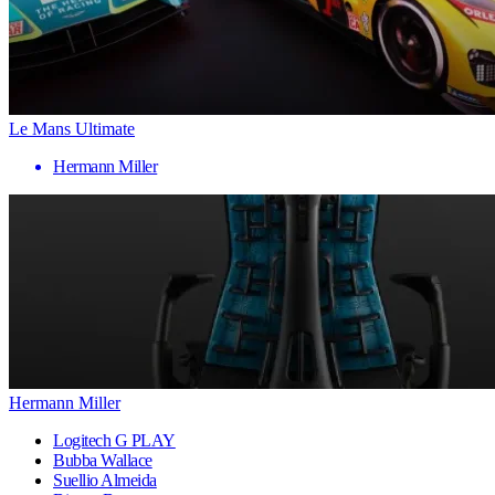
Le Mans Ultimate
Hermann Miller
Hermann Miller
Logitech G PLAY
Bubba Wallace
Suellio Almeida