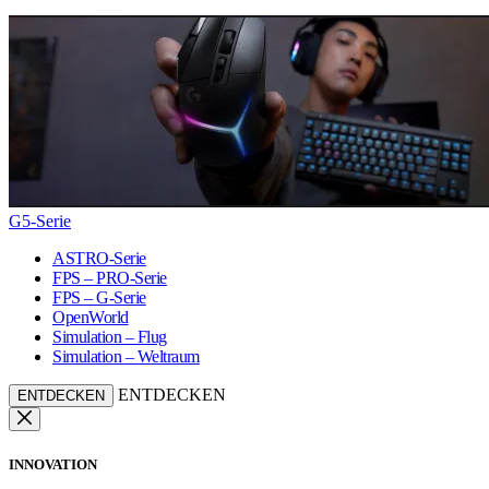
G5-Serie
ASTRO-Serie
FPS – PRO-Serie
FPS – G-Serie
OpenWorld
Simulation – Flug
Simulation – Weltraum
ENTDECKEN
ENTDECKEN
INNOVATION