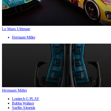
Le Mans Ultimate
Hermann Miller
Hermann Miller
Logitech G PLAY
Bubba Wallace
Suellio Almeida