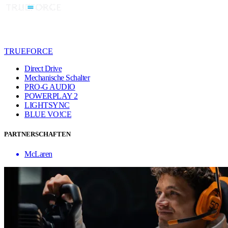
TRUEFORCE
Direct Drive
Mechanische Schalter
PRO-G AUDIO
POWERPLAY 2
LIGHTSYNC
BLUE VO!CE
PARTNERSCHAFTEN
McLaren