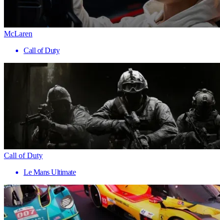
McLaren
Call of Duty
Call of Duty
Le Mans Ultimate