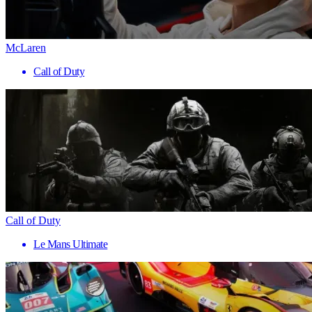
McLaren
Call of Duty
Call of Duty
Le Mans Ultimate