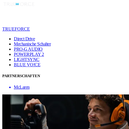
TRUEFORCE
Direct Drive
Mechanische Schalter
PRO-G AUDIO
POWERPLAY 2
LIGHTSYNC
BLUE VO!CE
PARTNERSCHAFTEN
McLaren