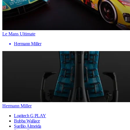
Le Mans Ultimate
Hermann Miller
Hermann Miller
Logitech G PLAY
Bubba Wallace
Suellio Almeida