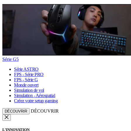
Série G5
Série ASTRO
FPS - Série PRO
FPS - Série G
Monde ouvert
Simulation de vol
Simulation - Aérospatial
Créez votre setup gaming
DÉCOUVRIR
DÉCOUVRIR
L’INNOVATION