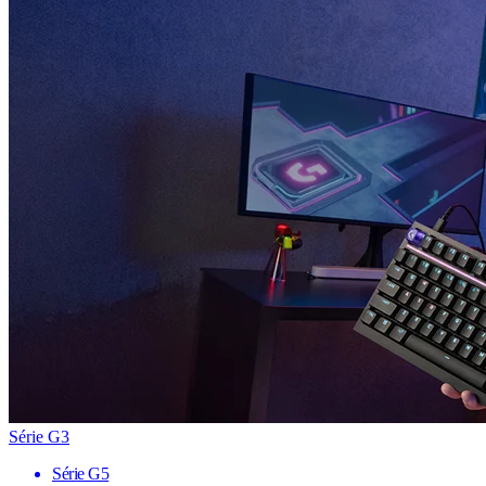
Série G3
Série G5