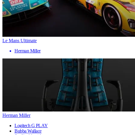
Le Mans Ultimate
Herman Miller
Herman Miller
Logitech G PLAY
Bubba Wallace