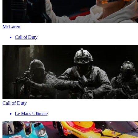
McLaren
Call of Duty
Call of Duty
Le Mans Ultimate