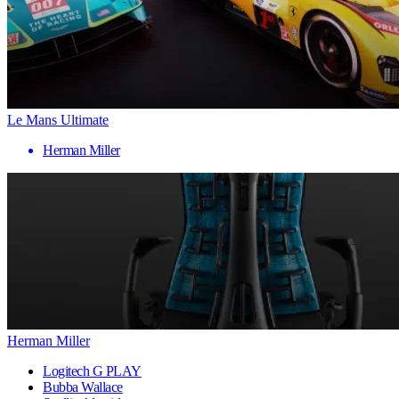
Le Mans Ultimate
Herman Miller
Herman Miller
Logitech G PLAY
Bubba Wallace