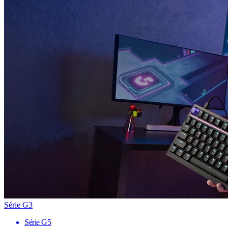
Série G3
Série G5