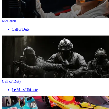
McLaren
Call of Duty
Call of Duty
Le Mans Ultimate