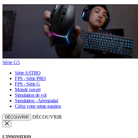
Série G5
Série ASTRO
FPS - Série PRO
FPS - Série G
Monde ouvert
Simulation de vol
Simulation - Aérospatial
Créez votre setup gaming
DÉCOUVRIR
DÉCOUVRIR
L’INNOVATION