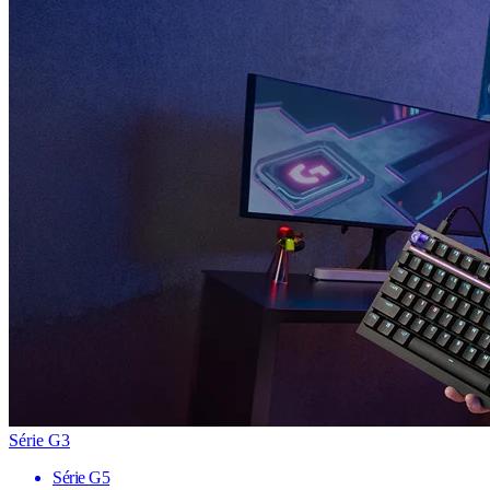
Série G3
Série G5