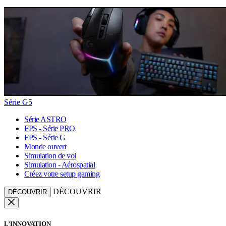
Série G5
Série ASTRO
FPS - Série PRO
FPS - Série G
Monde ouvert
Simulation de vol
Simulation - Aérospatial
Créez votre setup gaming
DÉCOUVRIR
DÉCOUVRIR
L’INNOVATION