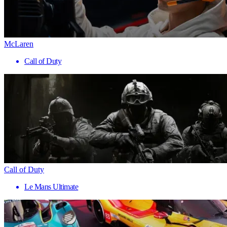
McLaren
Call of Duty
Call of Duty
Le Mans Ultimate