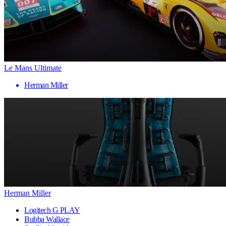
Le Mans Ultimate
Herman Miller
Herman Miller
Logitech G PLAY
Bubba Wallace