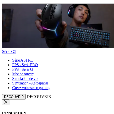
Série G5
Série ASTRO
FPS - Série PRO
FPS - Série G
Monde ouvert
Simulation de vol
Simulation - Aérospatial
Créez votre setup gaming
DÉCOUVRIR
DÉCOUVRIR
L’INNOVATION