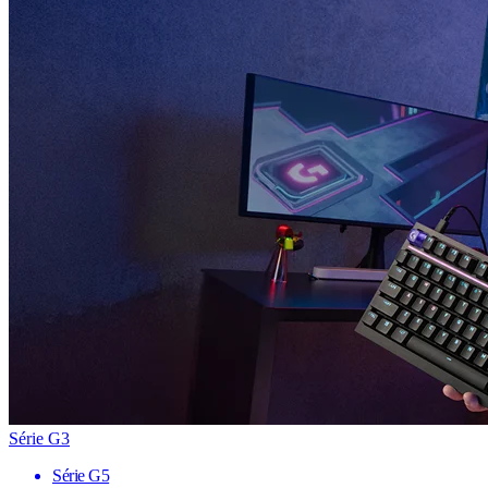
Série G3
Série G5