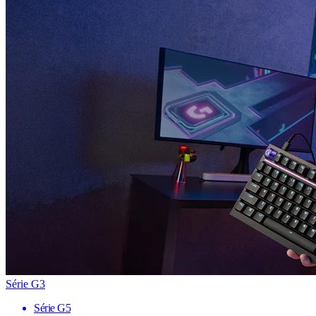
Série G3
Série G5