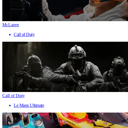
McLaren
Call of Duty
Call of Duty
Le Mans Ultimate