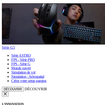
Série G5
Série ASTRO
FPS - Série PRO
FPS - Série G
Monde ouvert
Simulation de vol
Simulation - Aérospatial
Créez votre setup gaming
DÉCOUVRIR
DÉCOUVRIR
L’INNOVATION