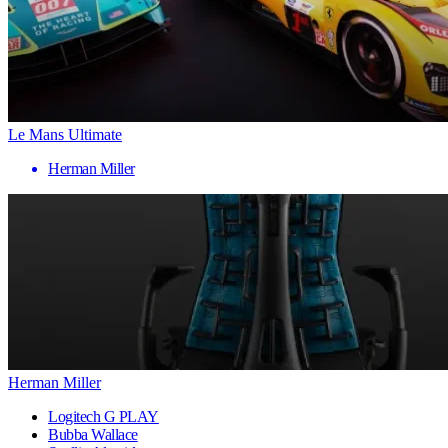
Le Mans Ultimate
Herman Miller
Herman Miller
Logitech G PLAY
Bubba Wallace