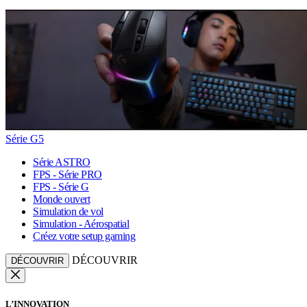
Série G5
Série ASTRO
FPS - Série PRO
FPS - Série G
Monde ouvert
Simulation de vol
Simulation - Aérospatial
Créez votre setup gaming
DÉCOUVRIR
DÉCOUVRIR
L’INNOVATION