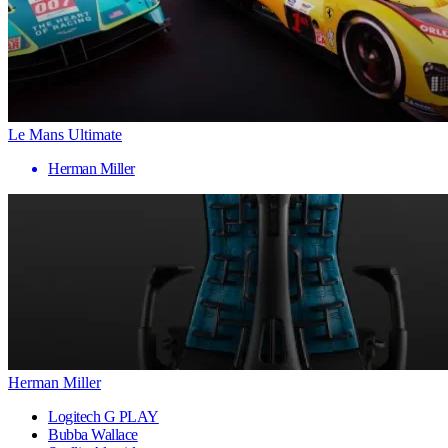
Le Mans Ultimate
Herman Miller
Herman Miller
Logitech G PLAY
Bubba Wallace