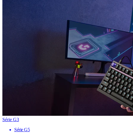
Série G3
Série G5