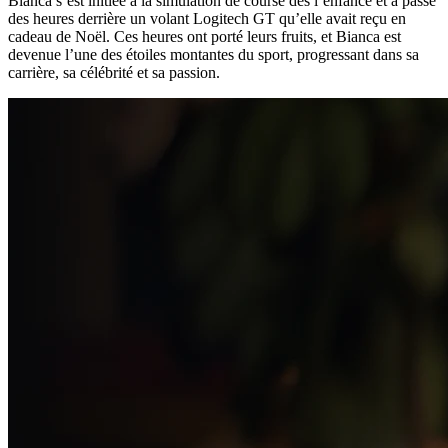
Bianca s’est initiée à la simulation de course dès l’enfance et a passé
des heures derrière un volant Logitech GT qu’elle avait reçu en
cadeau de Noël. Ces heures ont porté leurs fruits, et Bianca est
devenue l’une des étoiles montantes du sport, progressant dans sa
carrière, sa célébrité et sa passion.