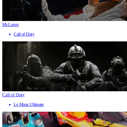
McLaren
Call of Duty
Call of Duty
Le Mans Ultimate