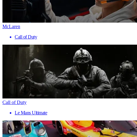
McLaren
Call of Duty
Call of Duty
Le Mans Ultimate