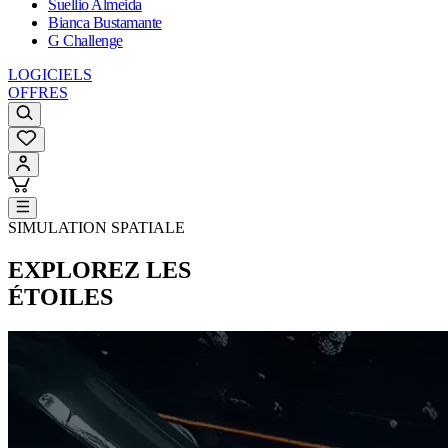
Suellio Almeida
Bianca Bustamante
G Challenge
LOGICIELS
OFFRES
SIMULATION SPATIALE
EXPLOREZ LES
ÉTOILES