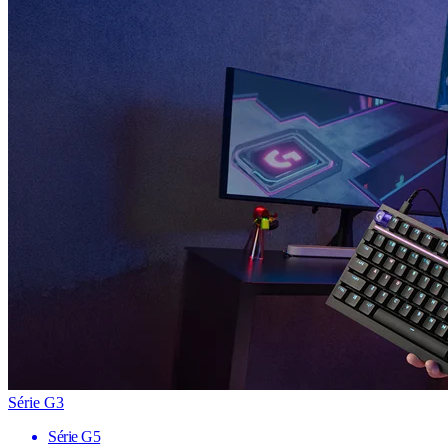
Série G3
Série G5