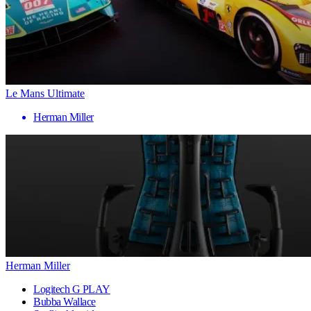
Le Mans Ultimate
Herman Miller
Herman Miller
Logitech G PLAY
Bubba Wallace