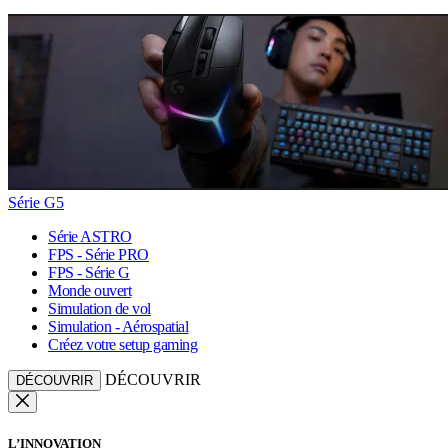
Série G5
Série ASTRO
FPS - Série PRO
FPS - Série G
Monde ouvert
Simulation de vol
Simulation - Aérospatial
Créez votre setup gaming
DÉCOUVRIR
DÉCOUVRIR
L’INNOVATION