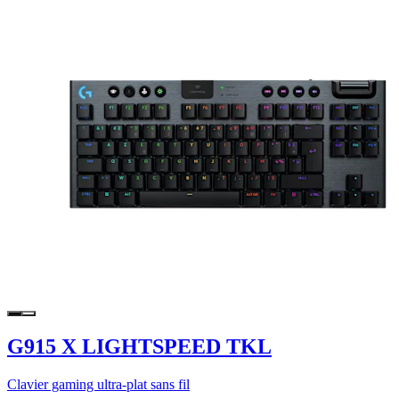
G915 X LIGHTSPEED TKL
Clavier gaming ultra-plat sans fil