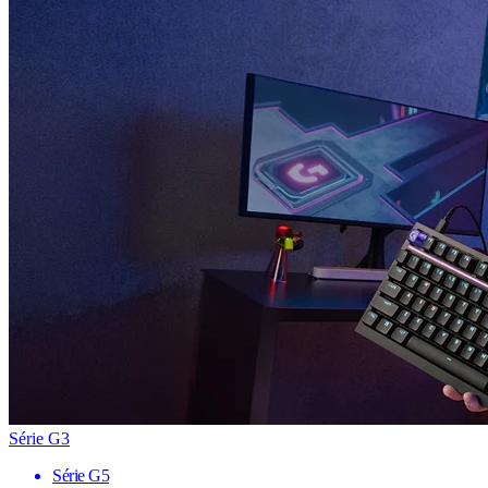
Série G3
Série G5