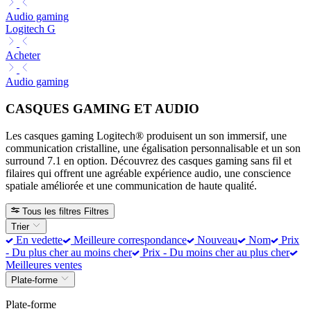
Audio gaming
Logitech G
Acheter
Audio gaming
CASQUES GAMING ET AUDIO
Les casques gaming Logitech® produisent un son immersif, une
communication cristalline, une égalisation personnalisable et un son
surround 7.1 en option. Découvrez des casques gaming sans fil et
filaires qui offrent une agréable expérience audio, une conscience
spatiale améliorée et une communication de haute qualité.
Tous les filtres
Filtres
Trier
En vedette
Meilleure correspondance
Nouveau
Nom
Prix
- Du plus cher au moins cher
Prix - Du moins cher au plus cher
Meilleures ventes
Plate-forme
Plate-forme