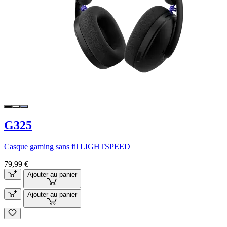
G325
Casque gaming sans fil LIGHTSPEED
79,99 €
Ajouter au panier
Ajouter au panier