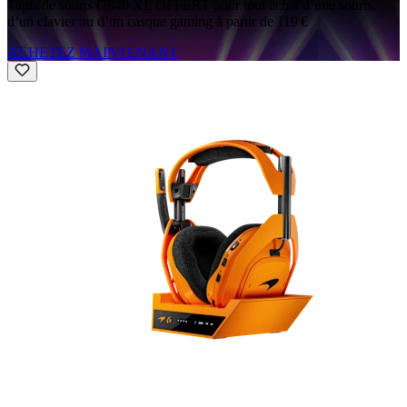
Tapis de souris G840 XL OFFERT pour tout achat d’une souris,
d’un clavier ou d’un casque gaming à partir de 119 €
ACHETEZ MAINTENANT