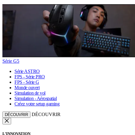
Série G5
Série ASTRO
FPS - Série PRO
FPS - Série G
Monde ouvert
Simulation de vol
Simulation - Aérospatial
Créez votre setup gaming
DÉCOUVRIR
DÉCOUVRIR
L’INNOVATION