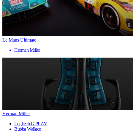
Le Mans Ultimate
Herman Miller
Herman Miller
Logitech G PLAY
Bubba Wallace