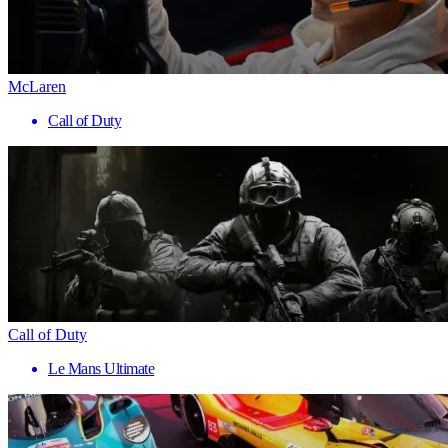
McLaren
Call of Duty
Call of Duty
Le Mans Ultimate