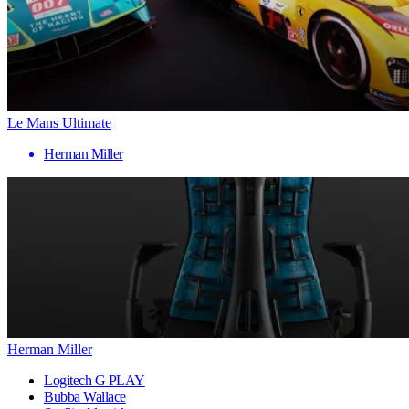
Le Mans Ultimate
Herman Miller
Herman Miller
Logitech G PLAY
Bubba Wallace