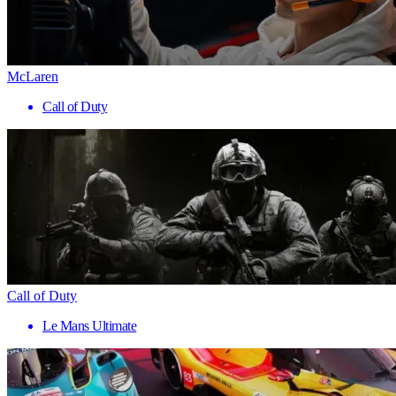
McLaren
Call of Duty
Call of Duty
Le Mans Ultimate