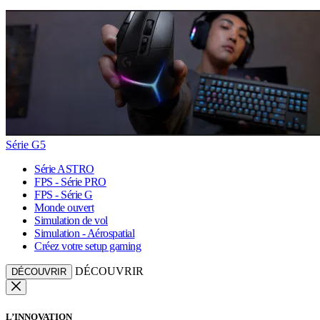
Série G5
Série ASTRO
FPS - Série PRO
FPS - Série G
Monde ouvert
Simulation de vol
Simulation - Aérospatial
Créez votre setup gaming
DÉCOUVRIR
DÉCOUVRIR
L’INNOVATION