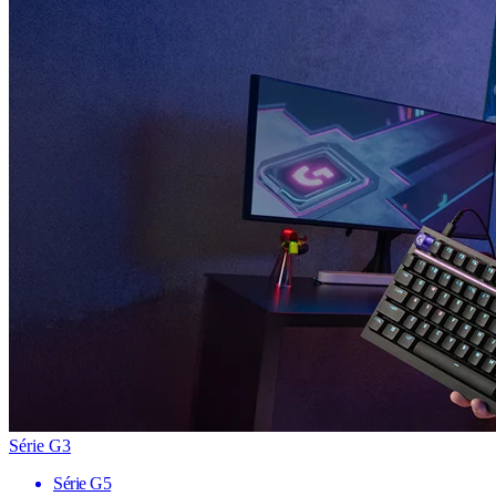
Série G3
Série G5