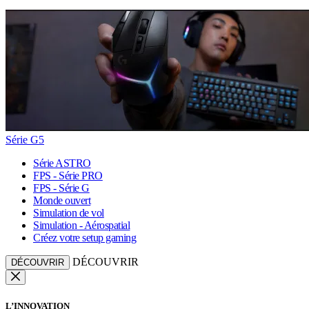
Série G5
Série ASTRO
FPS - Série PRO
FPS - Série G
Monde ouvert
Simulation de vol
Simulation - Aérospatial
Créez votre setup gaming
DÉCOUVRIR
DÉCOUVRIR
L’INNOVATION