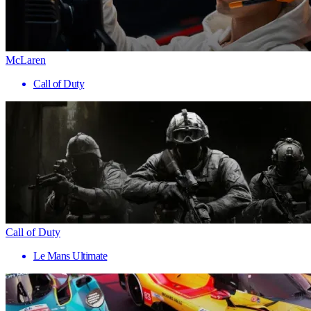
McLaren
Call of Duty
Call of Duty
Le Mans Ultimate