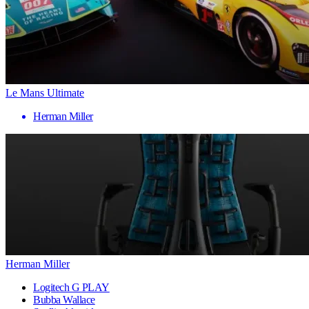
Le Mans Ultimate
Herman Miller
Herman Miller
Logitech G PLAY
Bubba Wallace