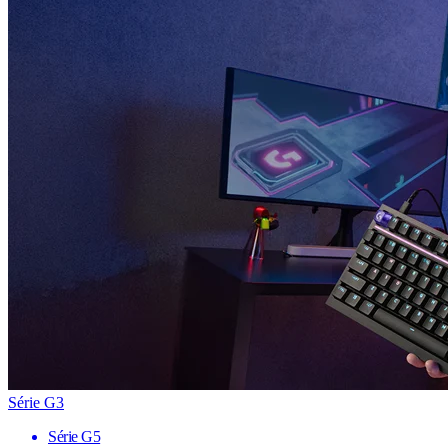
Série G3
Série G5