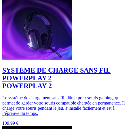
SYSTÈME DE CHARGE SANS FIL
POWERPLAY 2
POWERPLAY 2
Le système de chargement sans fil ultime pour souris gaming, qui
permet de garder votre souris compatible chargée en permanence. Il
charge votre souris pendant le jeu, s’installe facilement et est à
l’épreuve du temps.
109,99 €