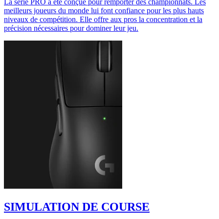
La série PRO a été conçue pour remporter des championnats. Les
meilleurs joueurs du monde lui font confiance pour les plus hauts
niveaux de compétition. Elle offre aux pros la concentration et la
précision nécessaires pour dominer leur jeu.
SIMULATION DE COURSE