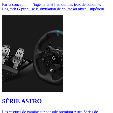
Par la conception, l’ingénierie et l’amour des jeux de conduite,
Logitech G propulse la simulation de course au niveau supérieur.
SÉRIE ASTRO
Les casques de gaming sur console premium Astro Series de