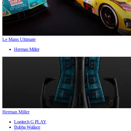
Le Mans Ultimate
Herman Miller
Herman Miller
Logitech G PLAY
Bubba Wallace