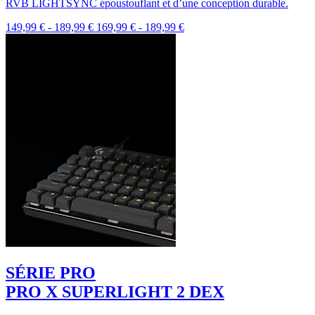
RVB LIGHTSYNC époustouflant et d’une conception durable.
149,99 €
-
189,99 €
169,99 €
-
189,99 €
SÉRIE PRO
PRO X SUPERLIGHT 2 DEX