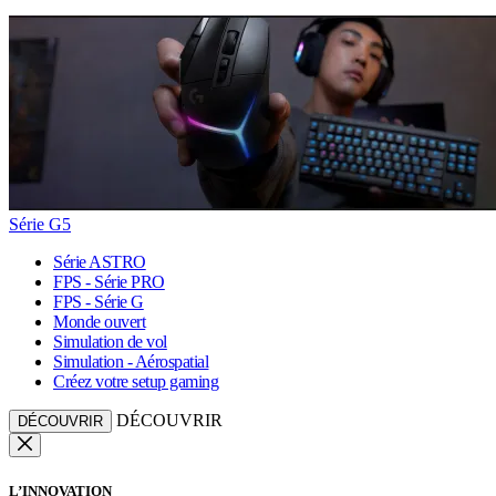
Série G5
Série ASTRO
FPS - Série PRO
FPS - Série G
Monde ouvert
Simulation de vol
Simulation - Aérospatial
Créez votre setup gaming
DÉCOUVRIR
DÉCOUVRIR
L’INNOVATION