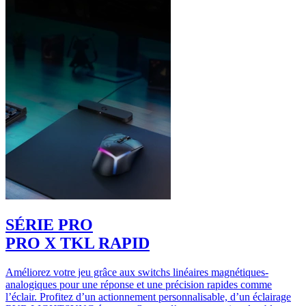
SÉRIE PRO
PRO X TKL RAPID
Améliorez votre jeu grâce aux switchs linéaires magnétiques-
analogiques pour une réponse et une précision rapides comme
l’éclair. Profitez d’un actionnement personnalisable, d’un éclairage