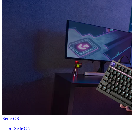
Série G3
Série G5