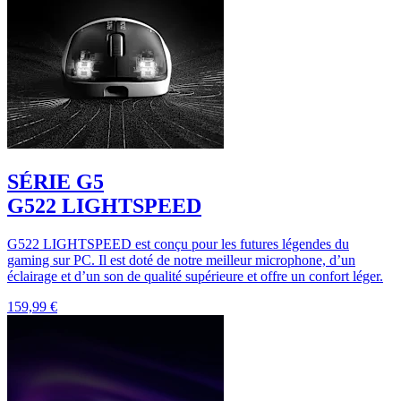
SÉRIE G5
G522 LIGHTSPEED
G522 LIGHTSPEED est conçu pour les futures légendes du
gaming sur PC. Il est doté de notre meilleur microphone, d’un
éclairage et d’un son de qualité supérieure et offre un confort léger.
159,99 €