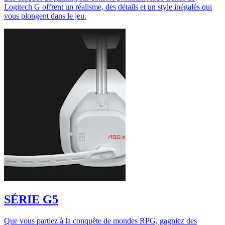
Logitech G offrent un réalisme, des détails et un style inégalés qui
vous plongent dans le jeu.
SÉRIE G5
Que vous partiez à la conquête de mondes RPG, gagniez des