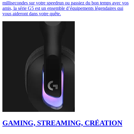
millisecondes sur votre speedrun ou passiez du bon temps avec vos
amis, la série G5 est un ensemble d’équipements légendaires qui
vous aideront dans votre quête.
GAMING, STREAMING, CRÉATION