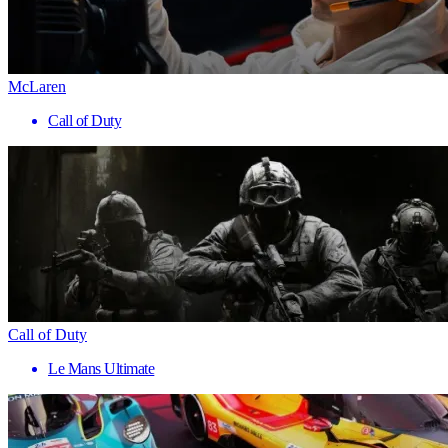
McLaren
Call of Duty
Call of Duty
Le Mans Ultimate