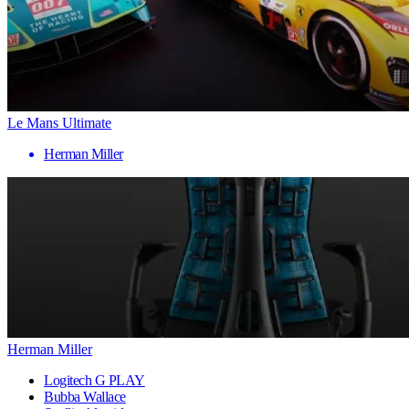
Le Mans Ultimate
Herman Miller
Herman Miller
Logitech G PLAY
Bubba Wallace