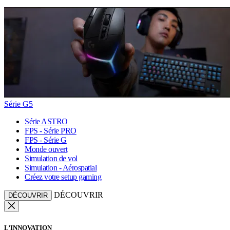
Série G5
Série ASTRO
FPS - Série PRO
FPS - Série G
Monde ouvert
Simulation de vol
Simulation - Aérospatial
Créez votre setup gaming
DÉCOUVRIR
DÉCOUVRIR
L’INNOVATION