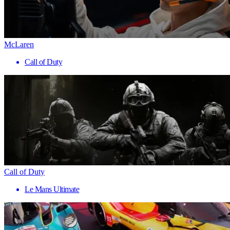
McLaren
Call of Duty
Call of Duty
Le Mans Ultimate