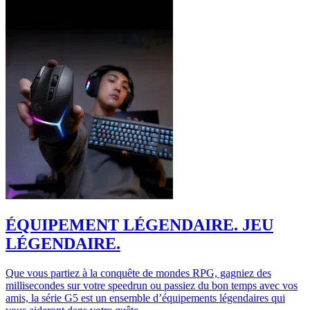
ÉQUIPEMENT LÉGENDAIRE. JEU
LÉGENDAIRE.
Que vous partiez à la conquête de mondes RPG, gagniez des
millisecondes sur votre speedrun ou passiez du bon temps avec vos
amis, la série G5 est un ensemble d’équipements légendaires qui