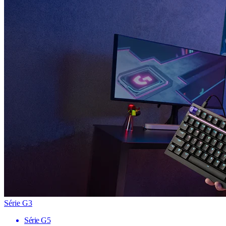
Série G3
Série G5