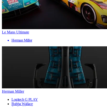
Le Mans Ultimate
Herman Miller
Herman Miller
Logitech G PLAY
Bubba Wallace