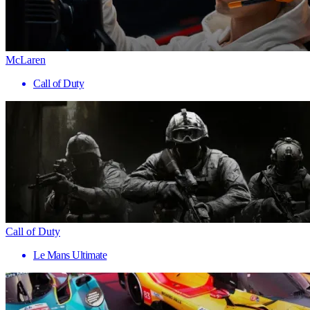
McLaren
Call of Duty
Call of Duty
Le Mans Ultimate