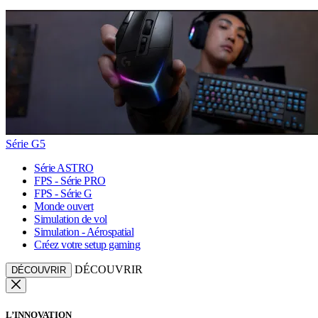
Série G5
Série ASTRO
FPS - Série PRO
FPS - Série G
Monde ouvert
Simulation de vol
Simulation - Aérospatial
Créez votre setup gaming
DÉCOUVRIR
DÉCOUVRIR
L’INNOVATION