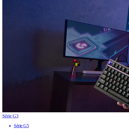
Série G3
Série G5