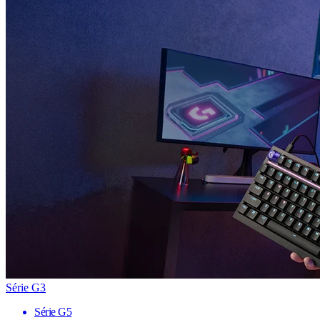
Série G3
Série G5