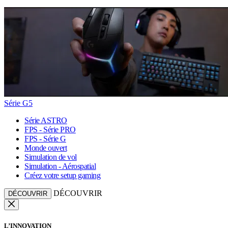
Série G5
Série ASTRO
FPS - Série PRO
FPS - Série G
Monde ouvert
Simulation de vol
Simulation - Aérospatial
Créez votre setup gaming
DÉCOUVRIR
DÉCOUVRIR
L’INNOVATION