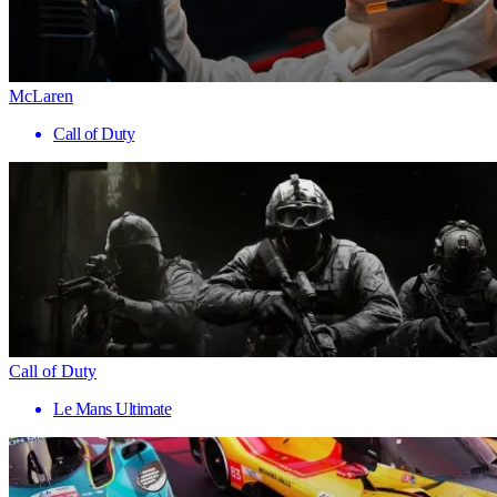
McLaren
Call of Duty
Call of Duty
Le Mans Ultimate