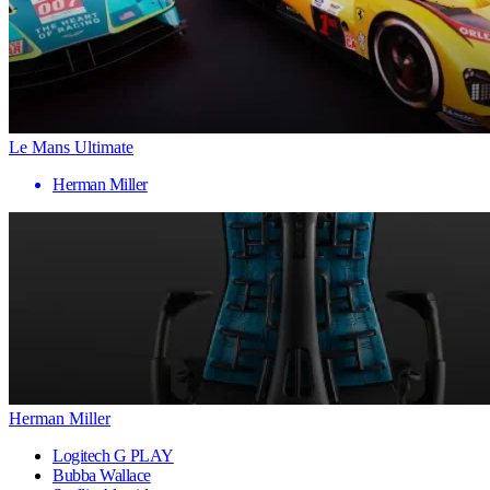
Le Mans Ultimate
Herman Miller
Herman Miller
Logitech G PLAY
Bubba Wallace