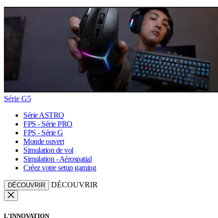
Série G5
Série ASTRO
FPS - Série PRO
FPS - Série G
Monde ouvert
Simulation de vol
Simulation - Aérospatial
Créez votre setup gaming
DÉCOUVRIR
DÉCOUVRIR
L’INNOVATION