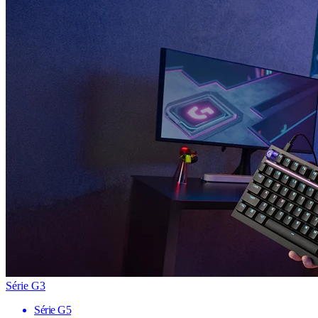
Série G3
Série G5