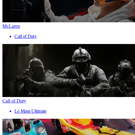
McLaren
Call of Duty
Call of Duty
Le Mans Ultimate