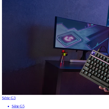
Série G3
Série G5