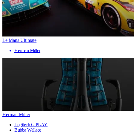
Le Mans Ultimate
Herman Miller
Herman Miller
Logitech G PLAY
Bubba Wallace