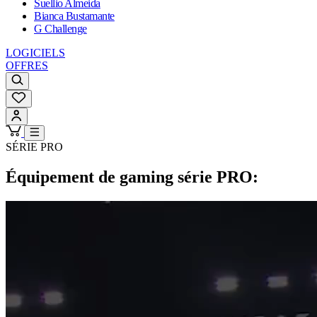
Suellio Almeida
Bianca Bustamante
G Challenge
LOGICIELS
OFFRES
SÉRIE PRO
Équipement de gaming série PRO: