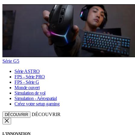
Série G5
Série ASTRO
FPS - Série PRO
FPS - Série G
Monde ouvert
Simulation de vol
Simulation - Aérospatial
Créez votre setup gaming
DÉCOUVRIR
DÉCOUVRIR
L’INNOVATION