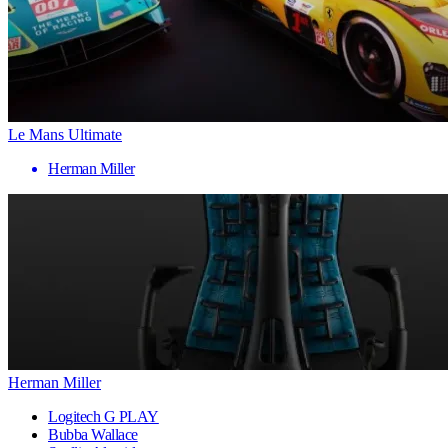
Le Mans Ultimate
Herman Miller
Herman Miller
Logitech G PLAY
Bubba Wallace