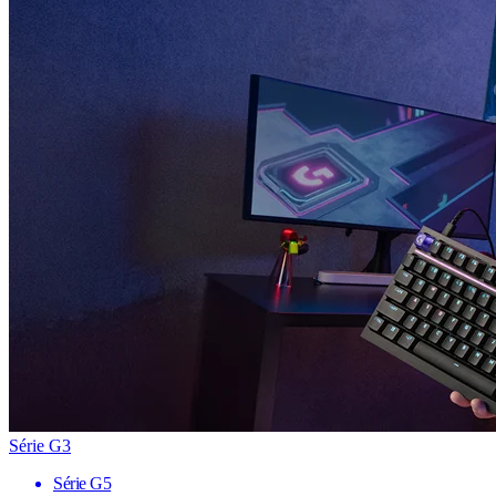
Série G3
Série G5