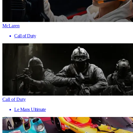
McLaren
Call of Duty
Call of Duty
Le Mans Ultimate