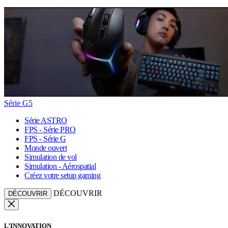
Série G5
Série ASTRO
FPS - Série PRO
FPS - Série G
Monde ouvert
Simulation de vol
Simulation - Aérospatial
Créez votre setup gaming
DÉCOUVRIR
DÉCOUVRIR
L’INNOVATION