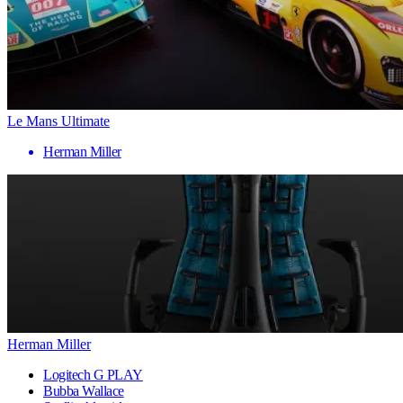
Le Mans Ultimate
Herman Miller
Herman Miller
Logitech G PLAY
Bubba Wallace