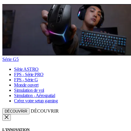
Série G5
Série ASTRO
FPS - Série PRO
FPS - Série G
Monde ouvert
Simulation de vol
Simulation - Aérospatial
Créez votre setup gaming
DÉCOUVRIR
DÉCOUVRIR
L’INNOVATION