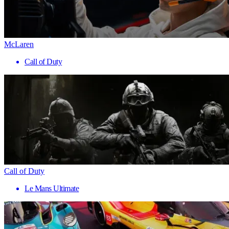
McLaren
Call of Duty
Call of Duty
Le Mans Ultimate