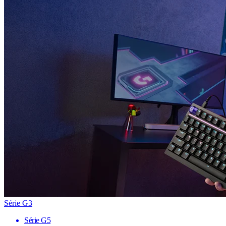
Série G3
Série G5