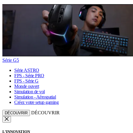
Série G5
Série ASTRO
FPS - Série PRO
FPS - Série G
Monde ouvert
Simulation de vol
Simulation - Aérospatial
Créez votre setup gaming
DÉCOUVRIR
DÉCOUVRIR
L’INNOVATION