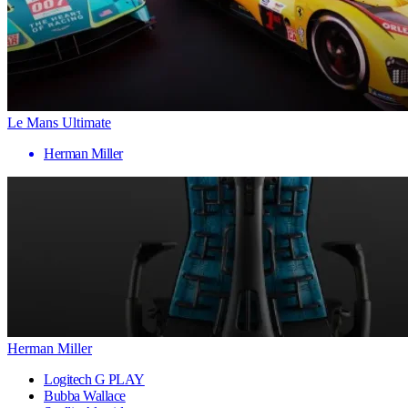
Le Mans Ultimate
Herman Miller
Herman Miller
Logitech G PLAY
Bubba Wallace