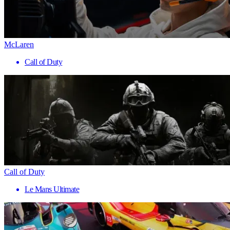
McLaren
Call of Duty
Call of Duty
Le Mans Ultimate