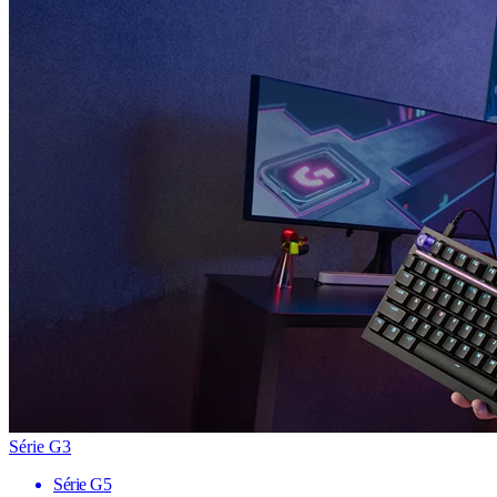
Série G3
Série G5