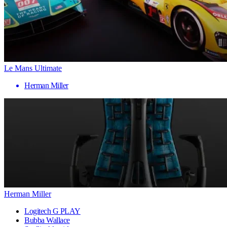
Le Mans Ultimate
Herman Miller
Herman Miller
Logitech G PLAY
Bubba Wallace