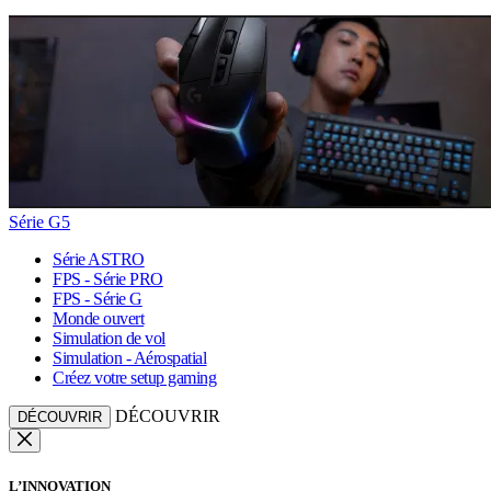
Série G5
Série ASTRO
FPS - Série PRO
FPS - Série G
Monde ouvert
Simulation de vol
Simulation - Aérospatial
Créez votre setup gaming
DÉCOUVRIR
DÉCOUVRIR
L’INNOVATION