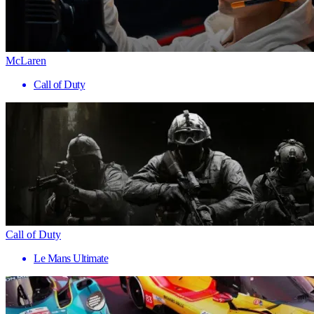
McLaren
Call of Duty
Call of Duty
Le Mans Ultimate