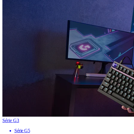
Série G3
Série G5