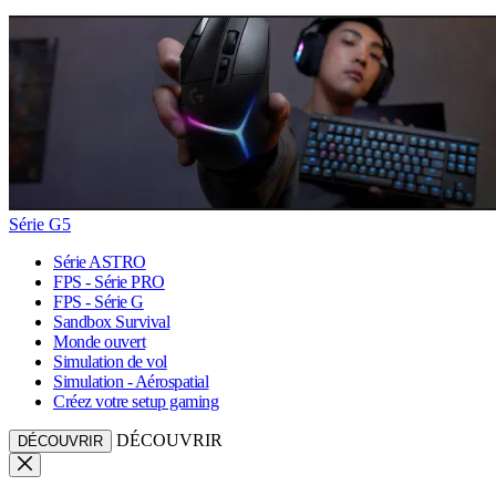
Série G5
Série ASTRO
FPS - Série PRO
FPS - Série G
Sandbox Survival
Monde ouvert
Simulation de vol
Simulation - Aérospatial
Créez votre setup gaming
DÉCOUVRIR
DÉCOUVRIR