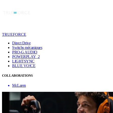
TRUEFORCE
Direct Drive
Switchs mécaniques
PRO-G AUDIO
POWERPLAY 2
LIGHTSYNC
BLUE VO!CE
COLLABORATIONS
McLaren