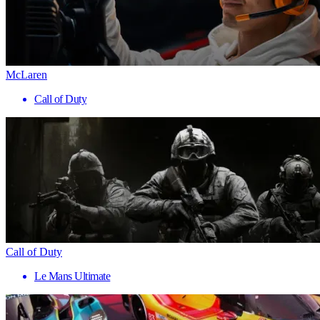
McLaren
Call of Duty
Call of Duty
Le Mans Ultimate