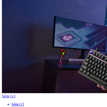
Série G3
Série G5