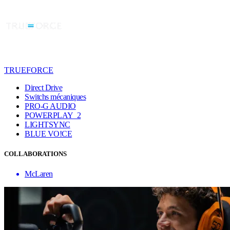
TRUEFORCE
Direct Drive
Switchs mécaniques
PRO-G AUDIO
POWERPLAY 2
LIGHTSYNC
BLUE VO!CE
COLLABORATIONS
McLaren