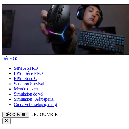
Série G5
Série ASTRO
FPS - Série PRO
FPS - Série G
Sandbox Survival
Monde ouvert
Simulation de vol
Simulation - Aérospatial
Créez votre setup gaming
DÉCOUVRIR
DÉCOUVRIR