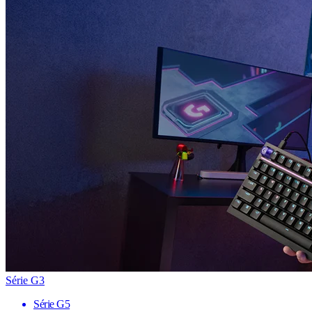
Série G3
Série G5