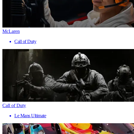
McLaren
Call of Duty
Call of Duty
Le Mans Ultimate