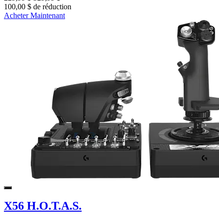
100,00 $ de réduction
Acheter Maintenant
X56 H.O.T.A.S.