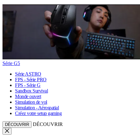
Série G5
Série ASTRO
FPS - Série PRO
FPS - Série G
Sandbox Survival
Monde ouvert
Simulation de vol
Simulation - Aérospatial
Créez votre setup gaming
DÉCOUVRIR
DÉCOUVRIR