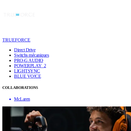
TRUEFORCE
Direct Drive
Switchs mécaniques
PRO-G AUDIO
POWERPLAY 2
LIGHTSYNC
BLUE VO!CE
COLLABORATIONS
McLaren