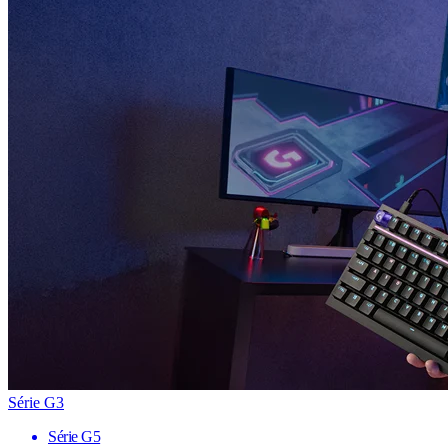
Série G3
Série G5