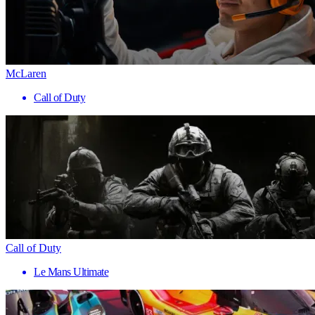
McLaren
Call of Duty
Call of Duty
Le Mans Ultimate