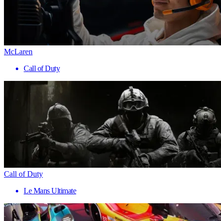
McLaren
Call of Duty
Call of Duty
Le Mans Ultimate