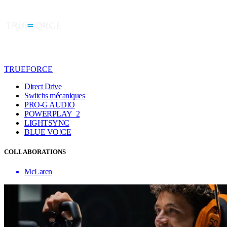
TRUEFORCE
Direct Drive
Switchs mécaniques
PRO-G AUDIO
POWERPLAY 2
LIGHTSYNC
BLUE VO!CE
COLLABORATIONS
McLaren