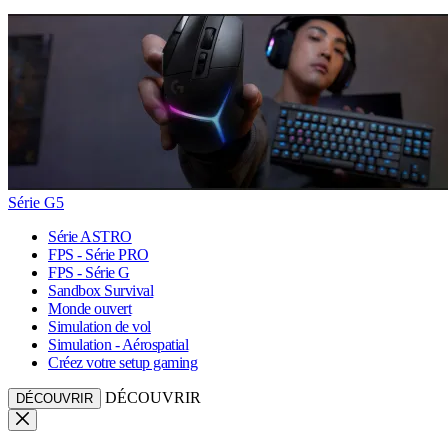
Série G5
Série ASTRO
FPS - Série PRO
FPS - Série G
Sandbox Survival
Monde ouvert
Simulation de vol
Simulation - Aérospatial
Créez votre setup gaming
DÉCOUVRIR
DÉCOUVRIR