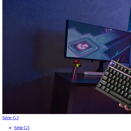
Série G3
Série G5