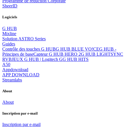
Programme de réduction Corporate
SheerID
Logiciels
G HUB
Mixline
Solution ASTRO Series
Guides
Contrôle des touches G HUB
G HUB BLUE VO!CE
G HUB -
Principes de base
Capteur G HUB HERO 2
G HUB LIGHTSYNC
RVB
JEUX G HUB | Logitech G
G HUB HITS
A50
Appdownload
APP DOWNLOAD
Streamlabs
About
About
Inscription par e-mail
Inscription par e-mail