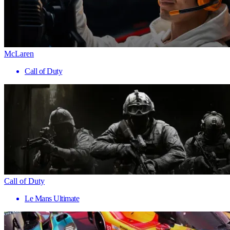
McLaren
Call of Duty
Call of Duty
Le Mans Ultimate