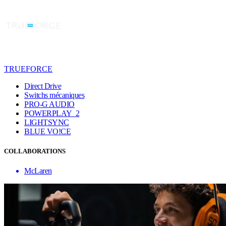
TRUEFORCE
Direct Drive
Switchs mécaniques
PRO-G AUDIO
POWERPLAY 2
LIGHTSYNC
BLUE VO!CE
COLLABORATIONS
McLaren