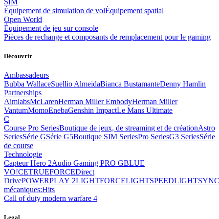
SIM
Équipement de simulation de vol
Équipement spatial
Open World
Équipement de jeu sur console
Pièces de rechange et composants de remplacement pour le gaming
Découvrir
Ambassadeurs
Bubba Wallace
Suellio Almeida
Bianca Bustamante
Denny Hamlin
Partnerships
Aimlabs
McLaren
Herman Miller Embody
Herman Miller
Vantum
Momo
Eneba
Genshin Impact
Le Mans Ultimate
C
Course Pro Series
Boutique de jeux, de streaming et de création
Astro
Series
Série G
Série G5
Boutique SIM Series
Pro Series
G3 Series
Série
de course
Technologie
Capteur Hero 2
Audio Gaming PRO G
BLUE
VO!CE
TRUEFORCE
Direct
Drive
POWERPLAY 2
LIGHTFORCE
LIGHTSPEED
LIGHTSYN
mécaniques:
Hits
Call of duty modern warfare 4
Legal