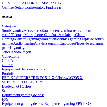
CONFIGURATEUR DE SIM RACING
Gaming Setup Configurator: Find Gear
Acheter
Catégorie
Souris gaming
Accessoires
Équipement gaming remis à neuf
certifié
Pilotage
Microphones
Caméras et éclairage
Cloud
Gaming
Manettes gaming
Simulation
Meubles gaming
Tapis de souris
gaming
Audio gaming
Claviers gaming
Employee
Pièces de rechange
pour le gaming
Jouez à votre façon
Collections
G502
Aurora
Course
Équipement de course Pro G
Produits
PRO X2 SUPERSTRIKE
G512 X 98
brio-4k
G305 X
SUPERLIGHT
G512 X 75
Logitech G | Offres
Sandbox
Équipement gaming de base
FPS
Équipement gaming de base
Équipement gaming FPS PRO