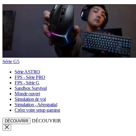
Série G5
Série ASTRO
FPS - Série PRO
FPS - Série G
Sandbox Survival
Monde ouvert
Simulation de vol
Simulation - Aérospatial
Créez votre setup gaming
DÉCOUVRIR
DÉCOUVRIR