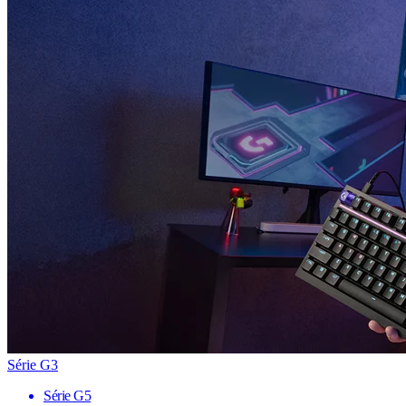
Série G3
Série G5