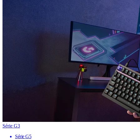
Série G3
Série G5