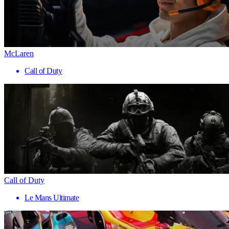
McLaren
Call of Duty
Call of Duty
Le Mans Ultimate