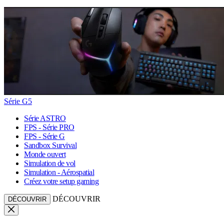
Série G5
Série ASTRO
FPS - Série PRO
FPS - Série G
Sandbox Survival
Monde ouvert
Simulation de vol
Simulation - Aérospatial
Créez votre setup gaming
DÉCOUVRIR
DÉCOUVRIR