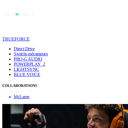
TRUEFORCE
Direct Drive
Switchs mécaniques
PRO-G AUDIO
POWERPLAY 2
LIGHTSYNC
BLUE VO!CE
COLLABORATIONS
McLaren