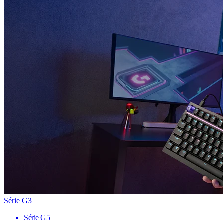
Série G3
Série G5