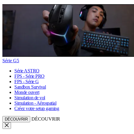
Série G5
Série ASTRO
FPS - Série PRO
FPS - Série G
Sandbox Survival
Monde ouvert
Simulation de vol
Simulation - Aérospatial
Créez votre setup gaming
DÉCOUVRIR
DÉCOUVRIR