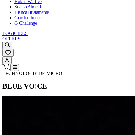
Bubba Wallace
Suellio Almeida
Bianca Bustamante
Genshin Impact
G Challenge
LOGICIELS
OFFRES
TECHNOLOGIE DE MICRO
BLUE VO!CE