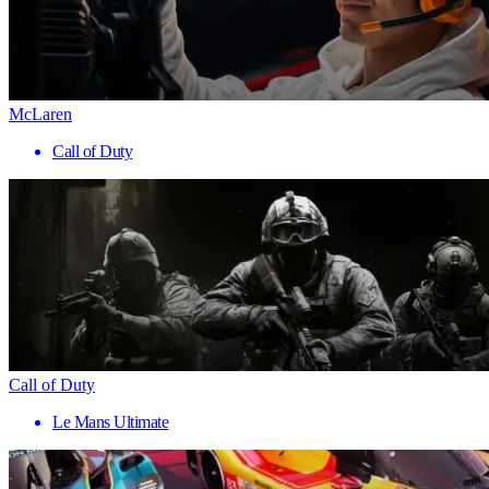
McLaren
Call of Duty
Call of Duty
Le Mans Ultimate