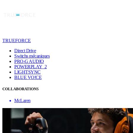
TRUEFORCE
Direct Drive
Switchs mécaniques
PRO-G AUDIO
POWERPLAY 2
LIGHTSYNC
BLUE VO!CE
COLLABORATIONS
McLaren