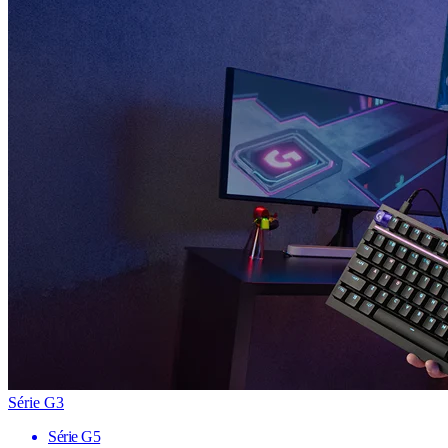
Série G3
Série G5