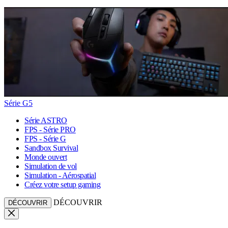
Série G5
Série ASTRO
FPS - Série PRO
FPS - Série G
Sandbox Survival
Monde ouvert
Simulation de vol
Simulation - Aérospatial
Créez votre setup gaming
DÉCOUVRIR
DÉCOUVRIR