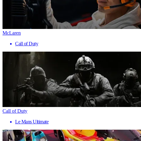
McLaren
Call of Duty
Call of Duty
Le Mans Ultimate