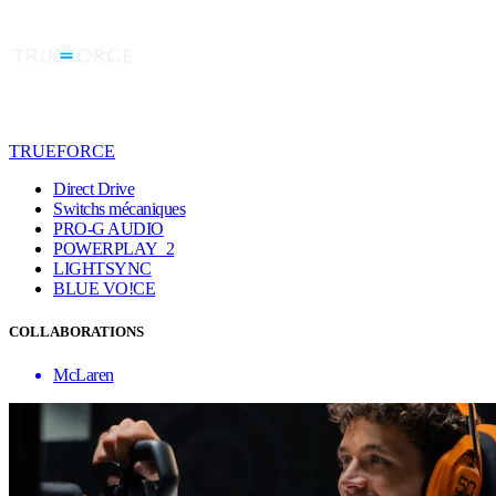
TRUEFORCE
Direct Drive
Switchs mécaniques
PRO-G AUDIO
POWERPLAY 2
LIGHTSYNC
BLUE VO!CE
COLLABORATIONS
McLaren