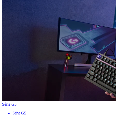
Série G3
Série G5