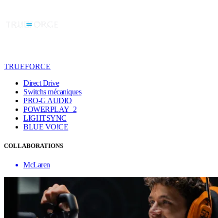
TRUEFORCE
Direct Drive
Switchs mécaniques
PRO-G AUDIO
POWERPLAY 2
LIGHTSYNC
BLUE VO!CE
COLLABORATIONS
McLaren