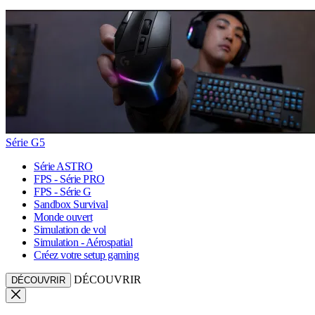
Série G5
Série ASTRO
FPS - Série PRO
FPS - Série G
Sandbox Survival
Monde ouvert
Simulation de vol
Simulation - Aérospatial
Créez votre setup gaming
DÉCOUVRIR
DÉCOUVRIR