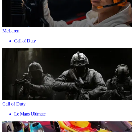
McLaren
Call of Duty
Call of Duty
Le Mans Ultimate