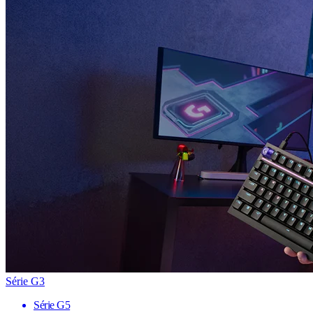
Série G3
Série G5