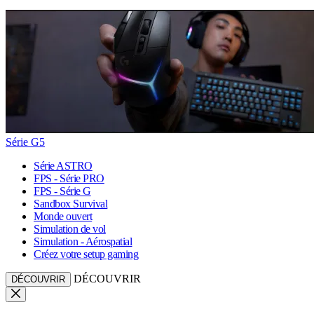
Série G5
Série ASTRO
FPS - Série PRO
FPS - Série G
Sandbox Survival
Monde ouvert
Simulation de vol
Simulation - Aérospatial
Créez votre setup gaming
DÉCOUVRIR
DÉCOUVRIR