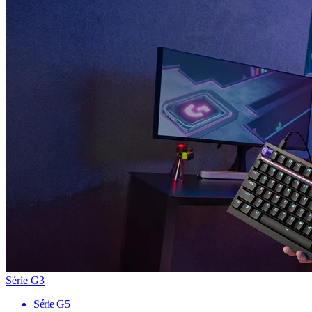
Série G3
Série G5