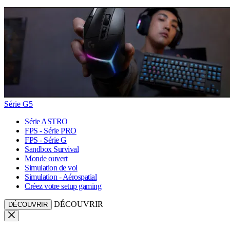
Série G5
Série ASTRO
FPS - Série PRO
FPS - Série G
Sandbox Survival
Monde ouvert
Simulation de vol
Simulation - Aérospatial
Créez votre setup gaming
DÉCOUVRIR
DÉCOUVRIR