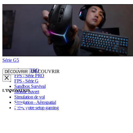
Série G5
Série ASTRO
DÉCOUVRIR
DÉCOUVRIR
FPS - Série PRO
FPS - Série G
Sandbox Survival
L’INNOVATION
Monde ouvert
Simulation de vol
Simulation - Aérospatial
Créez votre setup gaming