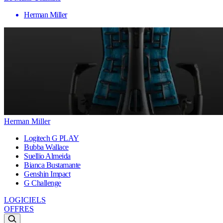
Herman Miller
Herman Miller
Logitech G PLAY
Bubba Wallace
Suellio Almeida
Bianca Bustamante
Genshin Impact
G Challenge
LOGICIELS
OFFRES