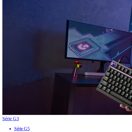
Série G3
Série G5