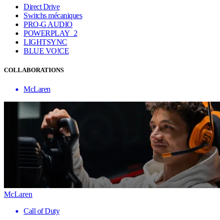
Direct Drive
Switchs mécaniques
PRO-G AUDIO
POWERPLAY 2
LIGHTSYNC
BLUE VO!CE
COLLABORATIONS
McLaren
McLaren
Call of Duty