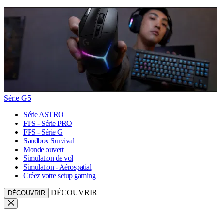
Série G5
Série ASTRO
FPS - Série PRO
FPS - Série G
Sandbox Survival
Monde ouvert
Simulation de vol
Simulation - Aérospatial
Créez votre setup gaming
DÉCOUVRIR
DÉCOUVRIR