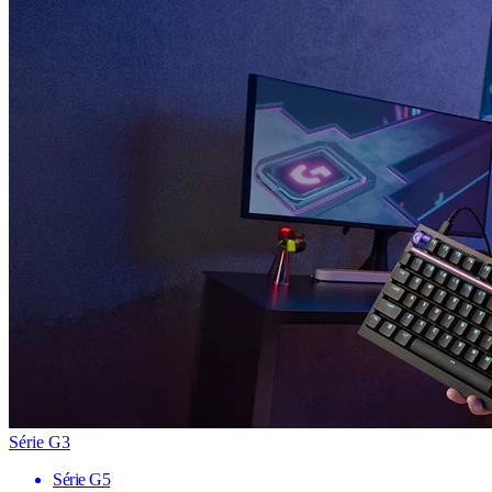
Série G3
Série G5