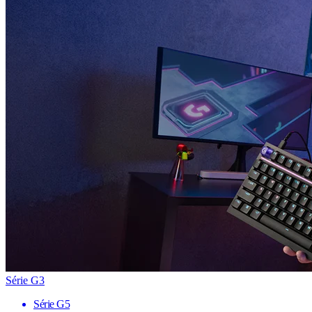
Série G3
Série G5