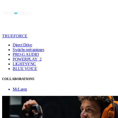
TRUEFORCE
Direct Drive
Switchs mécaniques
PRO-G AUDIO
POWERPLAY 2
LIGHTSYNC
BLUE VO!CE
COLLABORATIONS
McLaren