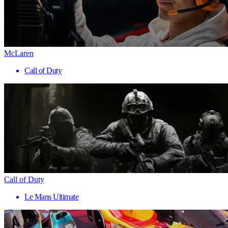
McLaren
Call of Duty
Call of Duty
Le Mans Ultimate