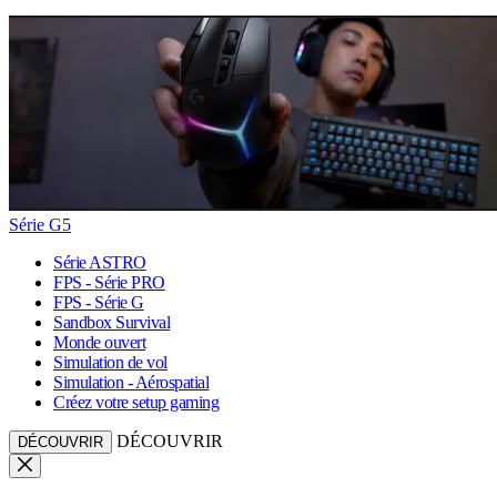
Série G5
Série ASTRO
FPS - Série PRO
FPS - Série G
Sandbox Survival
Monde ouvert
Simulation de vol
Simulation - Aérospatial
Créez votre setup gaming
DÉCOUVRIR
DÉCOUVRIR