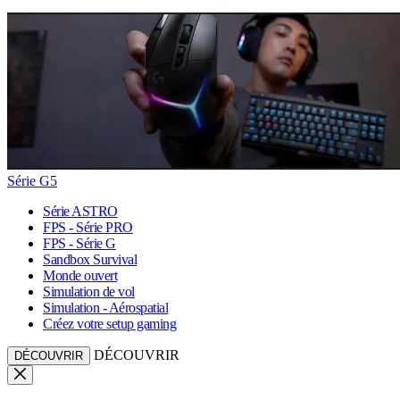
Série G5
Série ASTRO
FPS - Série PRO
FPS - Série G
Sandbox Survival
Monde ouvert
Simulation de vol
Simulation - Aérospatial
Créez votre setup gaming
DÉCOUVRIR
DÉCOUVRIR