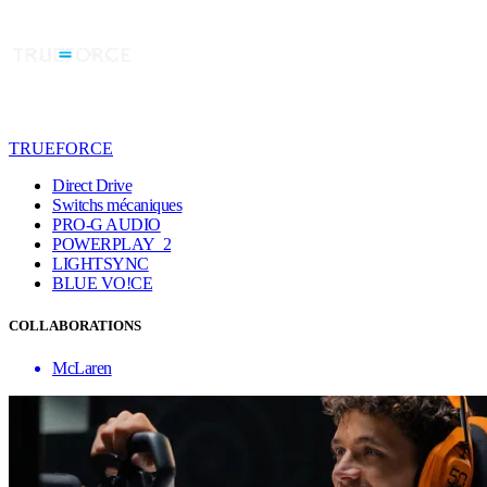
TRUEFORCE
Direct Drive
Switchs mécaniques
PRO-G AUDIO
POWERPLAY 2
LIGHTSYNC
BLUE VO!CE
COLLABORATIONS
McLaren