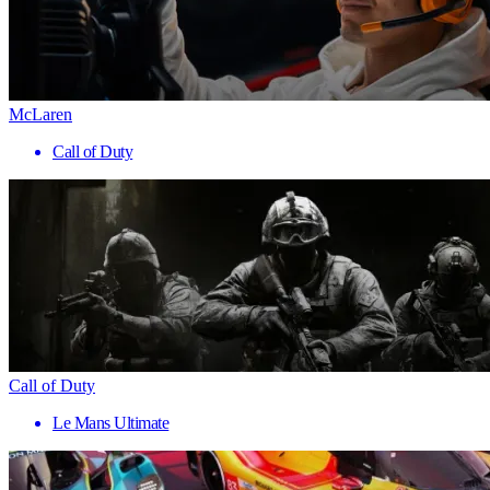
McLaren
Call of Duty
Call of Duty
Le Mans Ultimate