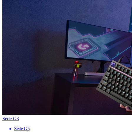
Série G3
Série G5