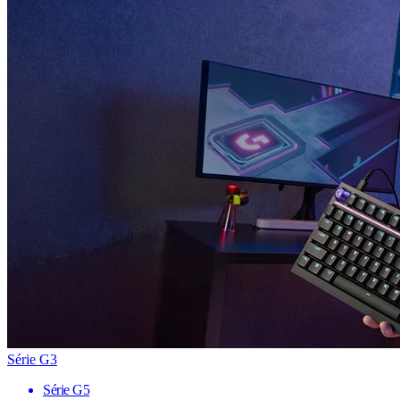
Série G3
Série G5