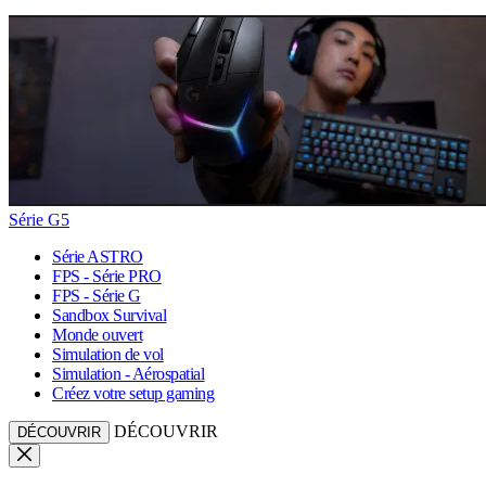
Série G5
Série ASTRO
FPS - Série PRO
FPS - Série G
Sandbox Survival
Monde ouvert
Simulation de vol
Simulation - Aérospatial
Créez votre setup gaming
DÉCOUVRIR
DÉCOUVRIR