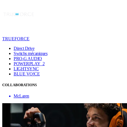
TRUEFORCE
Direct Drive
Switchs mécaniques
PRO-G AUDIO
POWERPLAY 2
LIGHTSYNC
BLUE VO!CE
COLLABORATIONS
McLaren