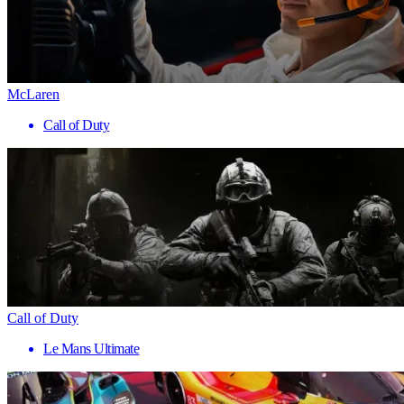
McLaren
Call of Duty
Call of Duty
Le Mans Ultimate