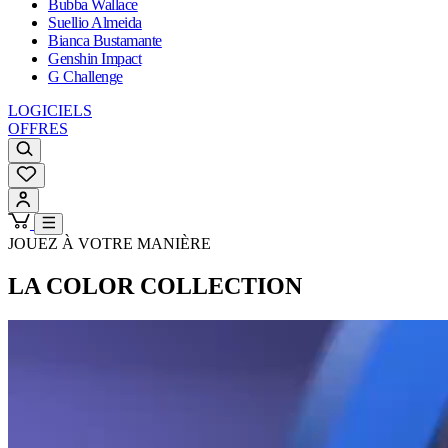
Bubba Wallace
Suellio Almeida
Bianca Bustamante
Genshin Impact
G Challenge
LOGICIELS
OFFRES
JOUEZ À VOTRE MANIÈRE
LA COLOR COLLECTION