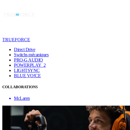
TRUEFORCE
Direct Drive
Switchs mécaniques
PRO-G AUDIO
POWERPLAY 2
LIGHTSYNC
BLUE VO!CE
COLLABORATIONS
McLaren