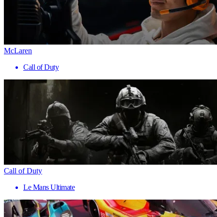
McLaren
Call of Duty
Call of Duty
Le Mans Ultimate