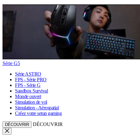
Série G5
Série ASTRO
FPS - Série PRO
FPS - Série G
Sandbox Survival
Monde ouvert
Simulation de vol
Simulation - Aérospatial
Créez votre setup gaming
DÉCOUVRIR
DÉCOUVRIR