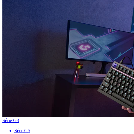
Série G3
Série G5