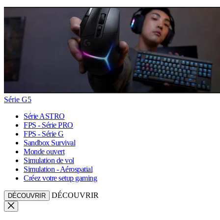
Série G5
Série ASTRO
FPS - Série PRO
FPS - Série G
Sandbox Survival
Monde ouvert
Simulation de vol
Simulation - Aérospatial
Créez votre setup gaming
DÉCOUVRIR
DÉCOUVRIR