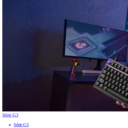
Série G3
Série G5