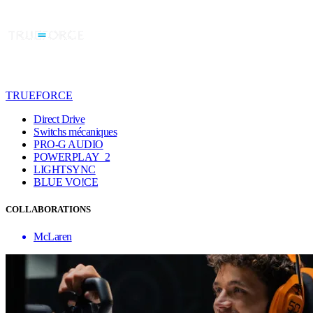
TRUEFORCE
Direct Drive
Switchs mécaniques
PRO-G AUDIO
POWERPLAY 2
LIGHTSYNC
BLUE VO!CE
COLLABORATIONS
McLaren