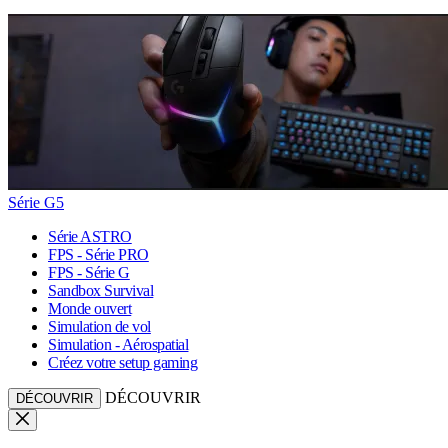
Série G5
Série ASTRO
FPS - Série PRO
FPS - Série G
Sandbox Survival
Monde ouvert
Simulation de vol
Simulation - Aérospatial
Créez votre setup gaming
DÉCOUVRIR
DÉCOUVRIR