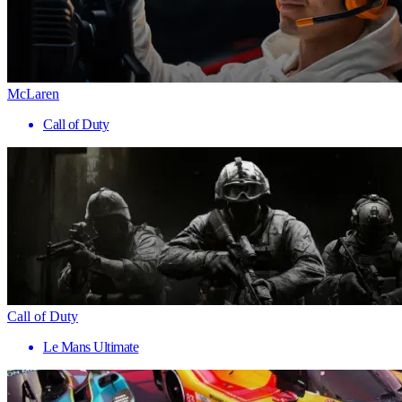
McLaren
Call of Duty
Call of Duty
Le Mans Ultimate