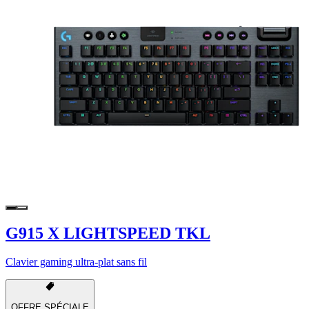
G915 X LIGHTSPEED TKL
Clavier gaming ultra-plat sans fil
OFFRE SPÉCIALE