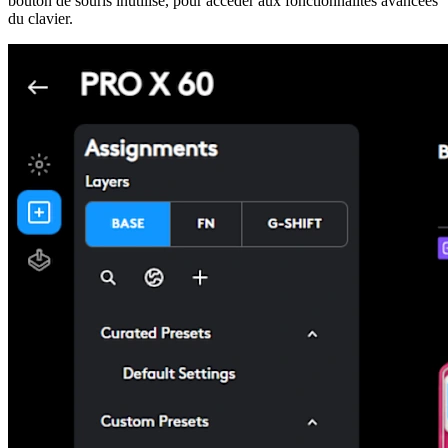
bouton de souris inutilisé, pour accéder aux fonctionnalités avancées
du clavier.