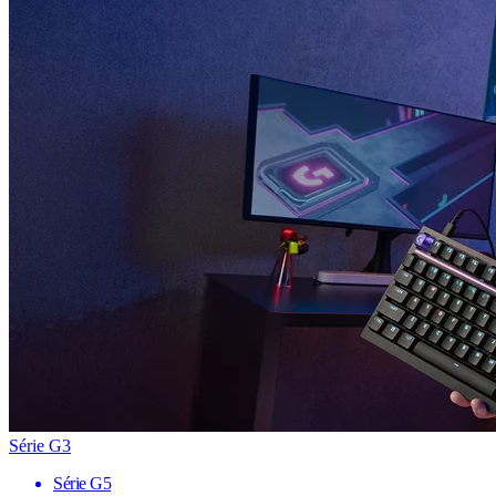
Série G3
Série G5