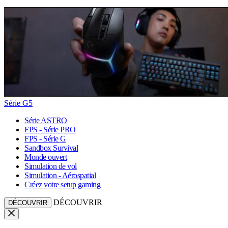
Série G5
Série ASTRO
FPS - Série PRO
FPS - Série G
Sandbox Survival
Monde ouvert
Simulation de vol
Simulation - Aérospatial
Créez votre setup gaming
DÉCOUVRIR
DÉCOUVRIR