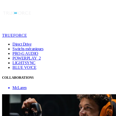
TRUEFORCE
Direct Drive
Switchs mécaniques
PRO-G AUDIO
POWERPLAY 2
LIGHTSYNC
BLUE VO!CE
COLLABORATIONS
McLaren