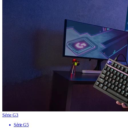
Série G3
Série G5