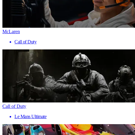
McLaren
Call of Duty
Call of Duty
Le Mans Ultimate