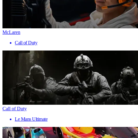
McLaren
Call of Duty
Call of Duty
Le Mans Ultimate