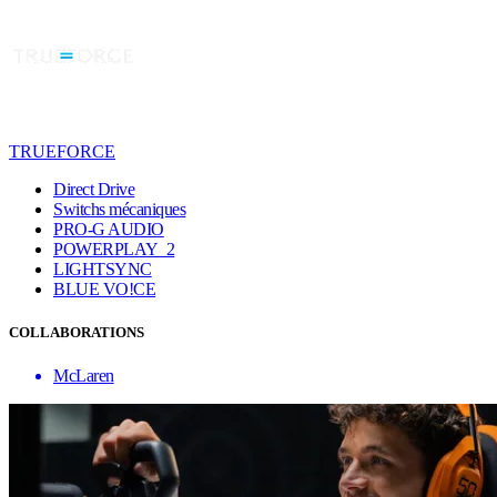
TRUEFORCE
Direct Drive
Switchs mécaniques
PRO-G AUDIO
POWERPLAY 2
LIGHTSYNC
BLUE VO!CE
COLLABORATIONS
McLaren