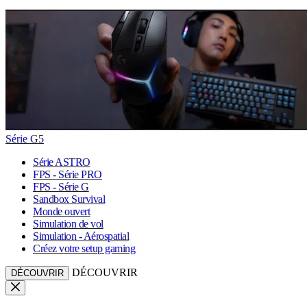
Série G5
Série ASTRO
FPS - Série PRO
FPS - Série G
Sandbox Survival
Monde ouvert
Simulation de vol
Simulation - Aérospatial
Créez votre setup gaming
DÉCOUVRIR
DÉCOUVRIR