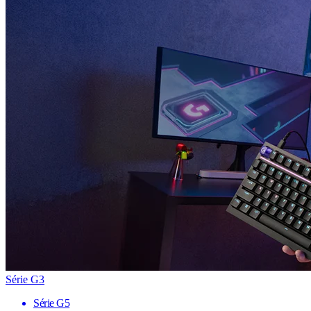
Série G3
Série G5