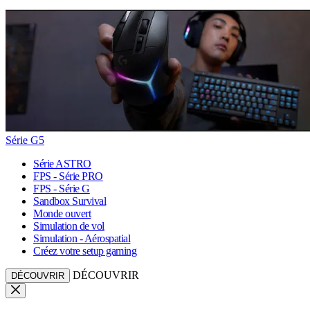
Série G5
Série ASTRO
FPS - Série PRO
FPS - Série G
Sandbox Survival
Monde ouvert
Simulation de vol
Simulation - Aérospatial
Créez votre setup gaming
DÉCOUVRIR
DÉCOUVRIR