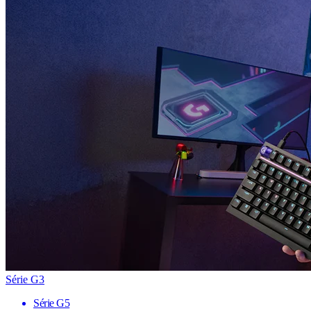
Série G3
Série G5