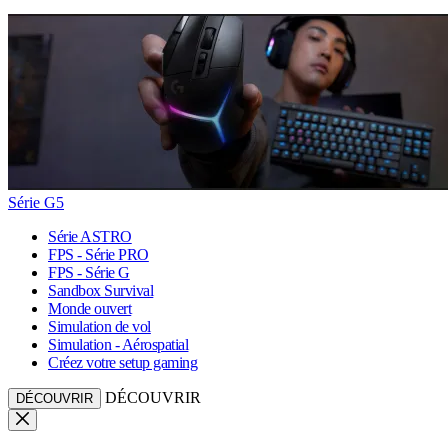
Série G5
Série ASTRO
FPS - Série PRO
FPS - Série G
Sandbox Survival
Monde ouvert
Simulation de vol
Simulation - Aérospatial
Créez votre setup gaming
DÉCOUVRIR
DÉCOUVRIR