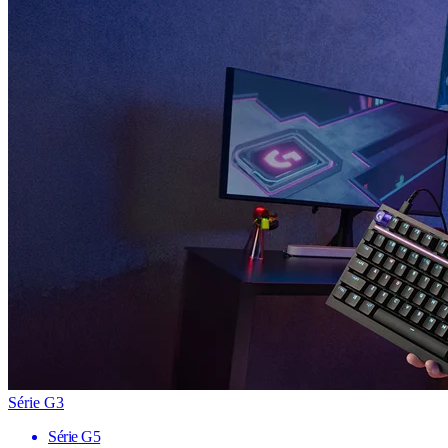
Série G3
Série G5