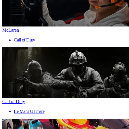
McLaren
Call of Duty
Call of Duty
Le Mans Ultimate