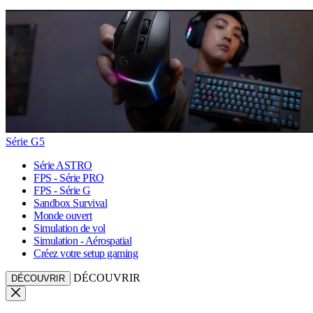
Série G5
Série ASTRO
FPS - Série PRO
FPS - Série G
Sandbox Survival
Monde ouvert
Simulation de vol
Simulation - Aérospatial
Créez votre setup gaming
DÉCOUVRIR
DÉCOUVRIR