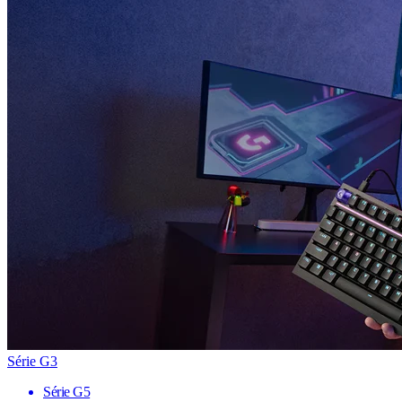
Série G3
Série G5