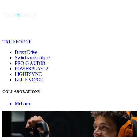
TRUEFORCE
Direct Drive
Switchs mécaniques
PRO-G AUDIO
POWERPLAY 2
LIGHTSYNC
BLUE VO!CE
COLLABORATIONS
McLaren